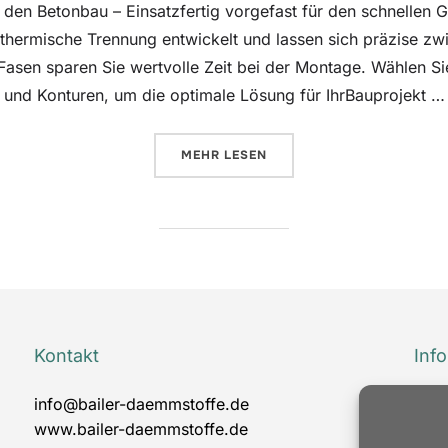
den Betonbau – Einsatzfertig vorgefast für den schnellen
 thermische Trennung entwickelt und lassen sich präzise z
 Fasen sparen Sie wertvolle Zeit bei der Montage. Wählen Si
und Konturen, um die optimale Lösung für IhrBauprojekt …
ÜBER „BAIFORM BE“
MEHR
LESEN
Kontakt
Inf
info@bailer-daemmstoffe.de
Imp
www.bailer-daemmstoffe.de
Date