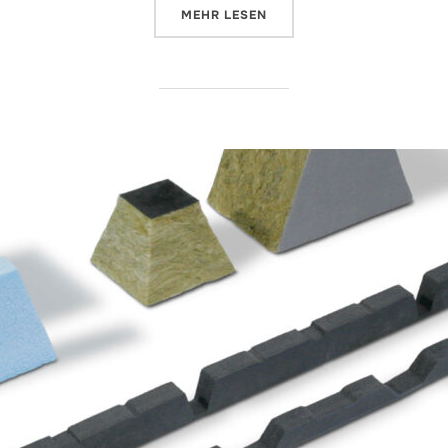
ÜBER „BAIFORM DA-K“
MEHR
LESEN