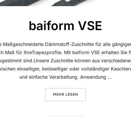
baiform VSE
Maßgeschneiderte Dämmstoff-Zuschnitte für alle gängigen 
 Maß für IhreTrapezprofile. Mit baiform VSE erhalten Sie f
abgestimmt sind.Unsere Zuschnitte können aus verschiede
ischen einseitiger, beidseitiger oder vollständiger Kaschi
und einfache Verarbeitung. Anwendung …
ÜBER „BAIFORM VSE“
MEHR
LESEN