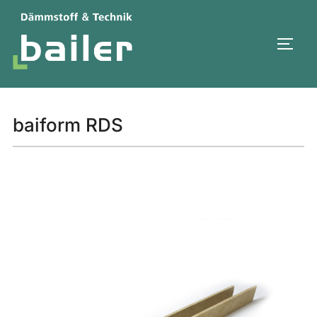
Zum
Inhalt
SEIT
springen
baiform RDS