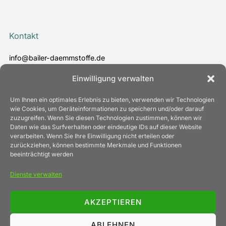
Kontakt
info@bailer-daemmstoffe.de
www.bailer-daemmstoffe.de
Einwilligung verwalten
T. +49 7022 24 30 - 0
Um Ihnen ein optimales Erlebnis zu bieten, verwenden wir Technologien
wie Cookies, um Geräteinformationen zu speichern und/oder darauf
zuzugreifen. Wenn Sie diesen Technologien zustimmen, können wir
Daten wie das Surfverhalten oder eindeutige IDs auf dieser Website
Informationen
verarbeiten. Wenn Sie Ihre Einwilligung nicht erteilen oder
zurückziehen, können bestimmte Merkmale und Funktionen
beeinträchtigt werden
Impressum
Datenschutz
Dienste verwalten
Cookie Richtlinie
Allgemeine Geschäftsbedingungen
Kontakt
AKZEPTIEREN
ABLEHNEN