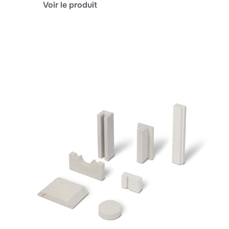
:
Voir le produit
baiform
BSP-
MW