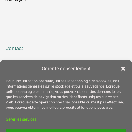
Contact
info@bailer-daemmstoffe.de
www.bailer-daemmstoffe.de
Gérer le consentement
T. +49 7022 24 30 - 0
Pour une utilisation optimale, utilisez la technologie des cookies, des
informations générales sur le stockage et/ou la sauvegarde. Lorsque
cette technologie est utilisée, vous pouvez obtenir des données telles
que les services de navigation ou des identifiants uniques sur ce site
Web. Lorsque cette opération n'est pas possible ou n'est pas effectuée,
Information
vous pouvez obtenir les meilleurs produits et fonctions possibles.
Mentions légales
Gérer les services
Protection des données
Politique relative aux cookies (UE)