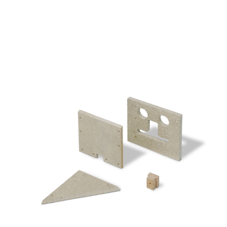
baiform
GS