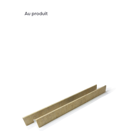
:
Au produit
baiform
SDE
DESIGN
A1