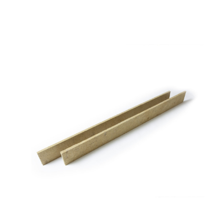
RDS-
F