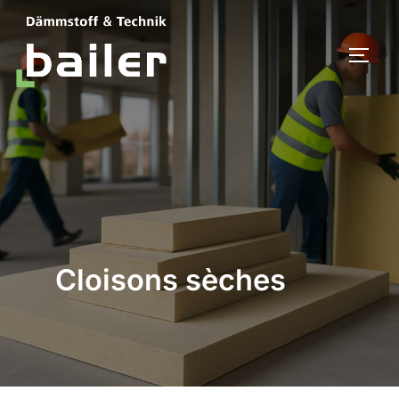
Aller
au
PERM
contenu
Cloisons sèches