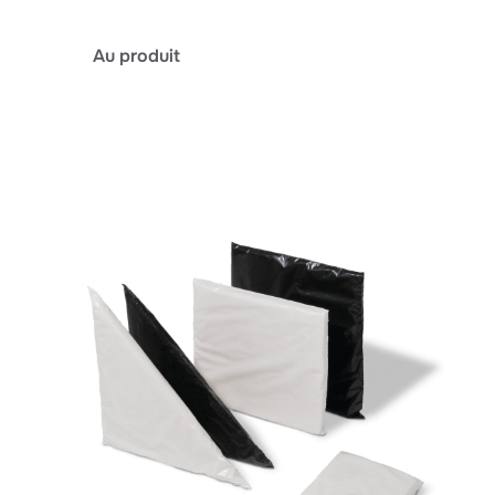
:
Au produit
baiform
SDE
A1