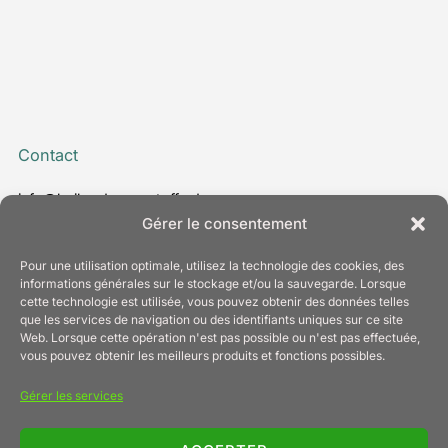
Contact
info@bailer-daemmstoffe.de
www.bailer-daemmstoffe.de
Gérer le consentement
T. +49 7022 24 30 - 0
Pour une utilisation optimale, utilisez la technologie des cookies, des
informations générales sur le stockage et/ou la sauvegarde. Lorsque
cette technologie est utilisée, vous pouvez obtenir des données telles
que les services de navigation ou des identifiants uniques sur ce site
Web. Lorsque cette opération n'est pas possible ou n'est pas effectuée,
Information
vous pouvez obtenir les meilleurs produits et fonctions possibles.
Mentions légales
Gérer les services
Protection des données
Politique relative aux cookies (UE)