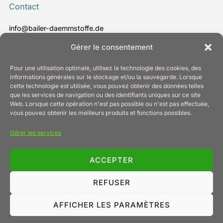
Contact
info@bailer-daemmstoffe.de
www.bailer-daemmstoffe.de
Gérer le consentement
T. +49 7022 24 30 - 0
Pour une utilisation optimale, utilisez la technologie des cookies, des
informations générales sur le stockage et/ou la sauvegarde. Lorsque
cette technologie est utilisée, vous pouvez obtenir des données telles
que les services de navigation ou des identifiants uniques sur ce site
Information
Web. Lorsque cette opération n'est pas possible ou n'est pas effectuée,
vous pouvez obtenir les meilleurs produits et fonctions possibles.
Mentions légales
Gérer les services
Protection des données
Politique relative aux cookies (UE)
Conditions générales de vente
ACCEPTER
Contact
REFUSER
AFFICHER LES PARAMÈTRES
Copyright © 2026 Bailer Daemmstoff und Technik