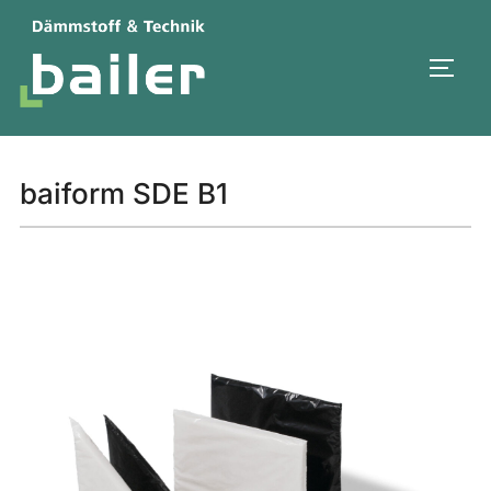
Aller
au
PERM
contenu
baiform SDE B1