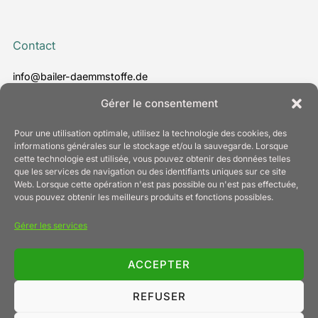
Contact
info@bailer-daemmstoffe.de
www.bailer-daemmstoffe.de
Gérer le consentement
T. +49 7022 24 30 - 0
Pour une utilisation optimale, utilisez la technologie des cookies, des
informations générales sur le stockage et/ou la sauvegarde. Lorsque
cette technologie est utilisée, vous pouvez obtenir des données telles
que les services de navigation ou des identifiants uniques sur ce site
Information
Web. Lorsque cette opération n'est pas possible ou n'est pas effectuée,
vous pouvez obtenir les meilleurs produits et fonctions possibles.
Mentions légales
Gérer les services
Protection des données
Politique relative aux cookies (UE)
Conditions générales de vente
ACCEPTER
Contact
REFUSER