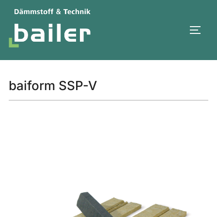
Aller
au
PERM
contenu
baiform SSP-V