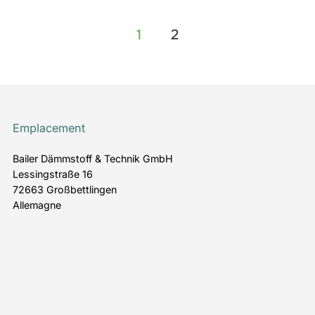
Pagination
1
2
des
publications
Emplacement
Bailer Dämmstoff & Technik GmbH
Lessingstraße 16
72663 Großbettlingen
Allemagne