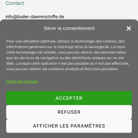
Contact
info@bailer-daemmstoffe.de
www.bailer-daemmstoffe.de
Gérer le consentement
T. +49 7022 24 30 - 0
Pour une utilisation optimale, utilisez la technologie des cookies, des
informations générales sur le stockage et/ou la sauvegarde. Lorsque
cette technologie est utilisée, vous pouvez obtenir des données telles
que les services de navigation ou des identifiants uniques sur ce site
Information
Web. Lorsque cette opération n'est pas possible ou n'est pas effectuée,
vous pouvez obtenir les meilleurs produits et fonctions possibles.
Mentions légales
Gérer les services
Protection des données
Politique relative aux cookies (UE)
Conditions générales de vente
ACCEPTER
Contact
REFUSER
AFFICHER LES PARAMÈTRES
Copyright © 2026 Bailer Daemmstoff und Technik