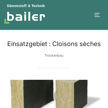
Aller
au
PERM
contenu
Einsatzgebiet :
Cloisons sèches
Trockenbau